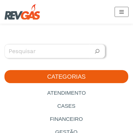
Pular
para
o
conteúdo
CATEGORIAS
ATENDIMENTO
CASES
FINANCEIRO
GESTÃO