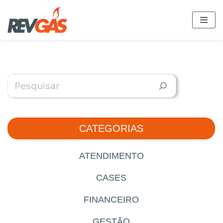
Pular
para
o
conteúdo
CATEGORIAS
ATENDIMENTO
CASES
FINANCEIRO
GESTÃO