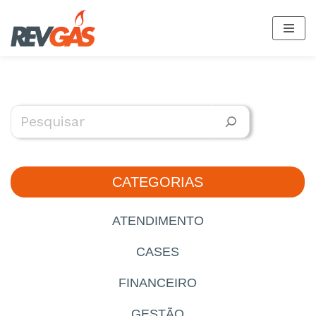
Pular
para
o
conteúdo
CATEGORIAS
ATENDIMENTO
CASES
FINANCEIRO
GESTÃO