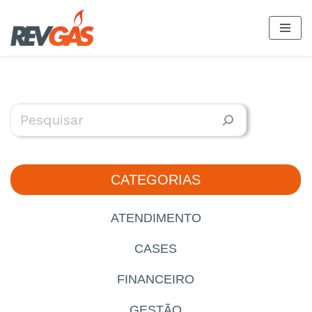
Pular
para
o
conteúdo
CATEGORIAS
ATENDIMENTO
CASES
FINANCEIRO
GESTÃO