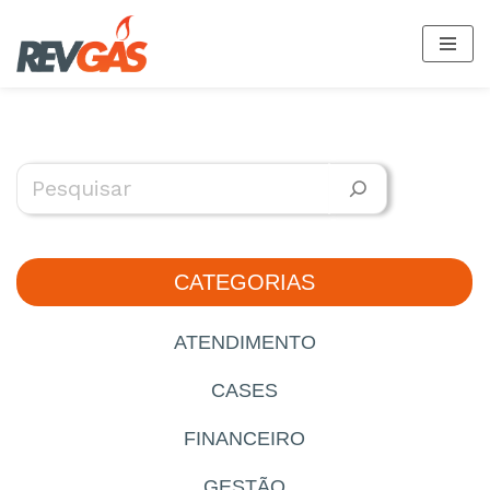
Pular
para
o
conteúdo
CATEGORIAS
ATENDIMENTO
CASES
FINANCEIRO
GESTÃO