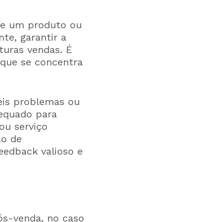
 de um produto ou
te, garantir a
uturas vendas. É
 que se concentra
veis problemas ou
equado para
ou serviço
ão de
eedback valioso e
ós-venda, no caso