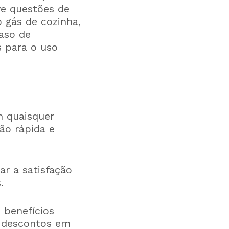
ve questões de
 gás de cozinha,
aso de
 para o uso
m quaisquer
ão rápida e
ar a satisfação
.
 benefícios
u descontos em