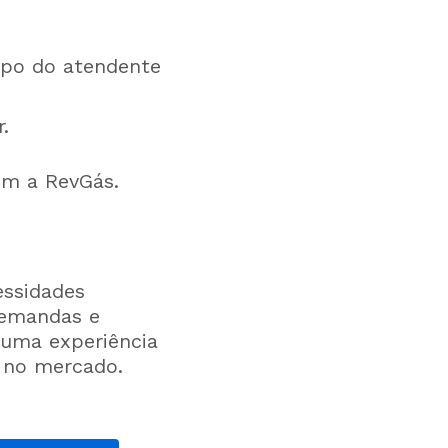
mpo do atendente
.
om a RevGás.
essidades
demandas e
 uma experiência
a no mercado.