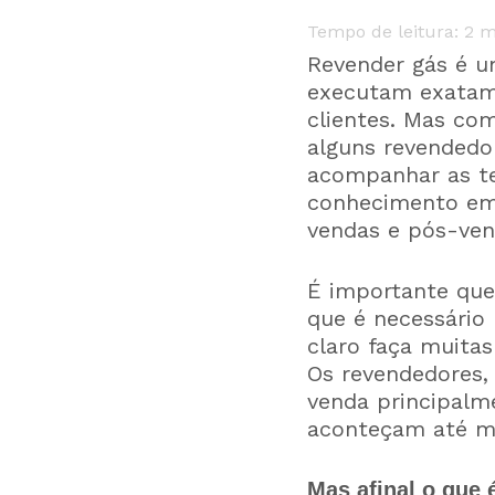
Tempo de leitura:
2
m
Revender gás é u
executam exatame
clientes. Mas co
alguns revendedor
acompanhar as te
conhecimento em 
vendas e pós-ven
É importante que
que é necessário
claro faça muitas
Os revendedores,
venda principalm
aconteçam até me
Mas afinal o que