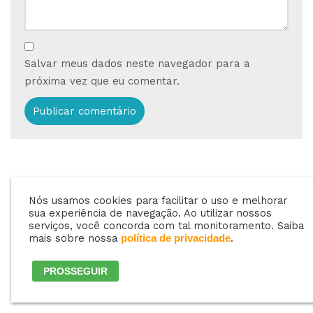
Salvar meus dados neste navegador para a
próxima vez que eu comentar.
ANTERIOR
PRÓXIMO
Nós usamos cookies para facilitar o uso e melhorar
Por que usar um
Cadastrar sua
sua experiência de navegação. Ao utilizar nossos
sistema de gestão?
revenda de GLP no
serviços, você concorda com tal monitoramento. Saiba
mais sobre nossa
.
política de privacidade
Google
PROSSEGUIR