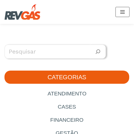
Saltar
al
contenido
CATEGORIAS
ATENDIMENTO
CASES
FINANCEIRO
GESTÃO