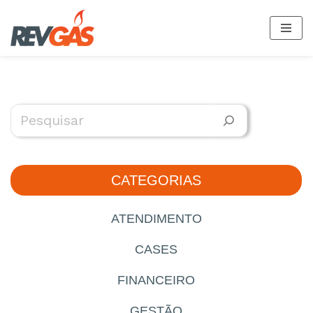
Saltar
al
contenido
CATEGORIAS
ATENDIMENTO
CASES
FINANCEIRO
GESTÃO