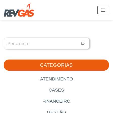
Saltar
al
contenido
CATEGORIAS
ATENDIMENTO
CASES
FINANCEIRO
GESTÃO