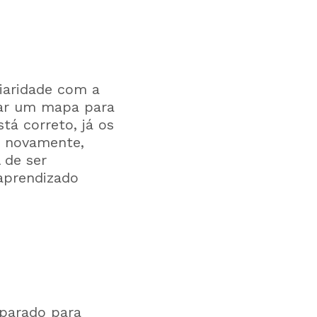
iaridade com a
usar um mapa para
tá correto, já os
s novamente,
 de ser
 aprendizado
eparado para