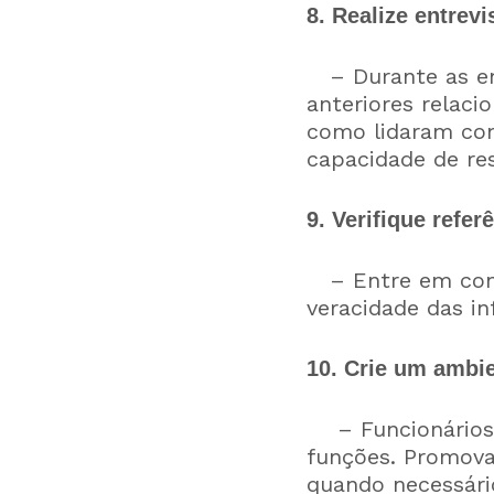
8. Realize entrevi
– Durante as ent
anteriores relaci
como lidaram com 
capacidade de re
9. Verifique refer
– Entre em conta
veracidade das in
10. Crie um ambie
– Funcionários 
funções. Promova
quando necessário