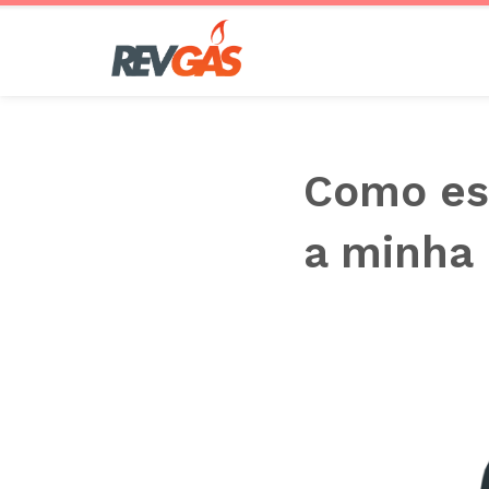
Saltar
al
contenido
Como esc
a minha