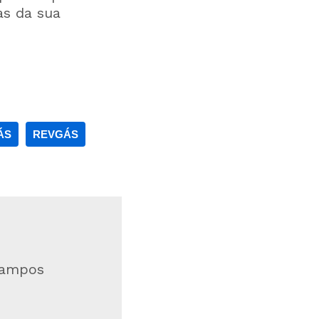
as da sua
ÁS
REVGÁS
campos