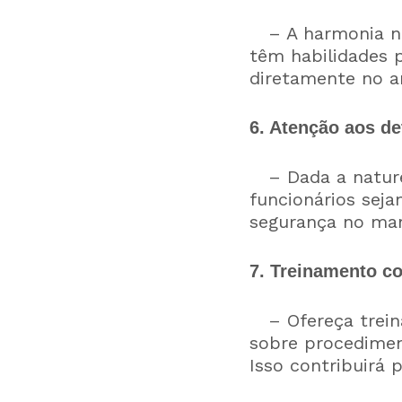
– A harmonia na 
têm habilidades 
diretamente no a
6. Atenção aos de
– Dada a naturez
funcionários sejam
segurança no man
7. Treinamento co
– Ofereça treina
sobre procedimen
Isso contribuirá 