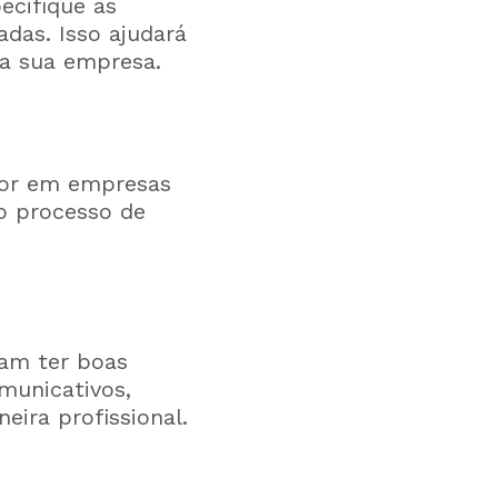
ecifique as
adas. Isso ajudará
da sua empresa.
ior em empresas
 o processo de
am ter boas
municativos,
eira profissional.