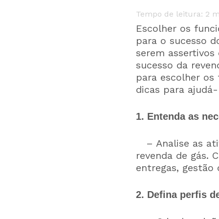
Tempo de leitura:
2
m
Escolher os funci
para o sucesso d
serem assertivos
sucesso da reven
para escolher os
dicas para ajudá-
1. Entenda as ne
– Analise as ativ
revenda de gás. C
entregas, gestão
2. Defina perfis d