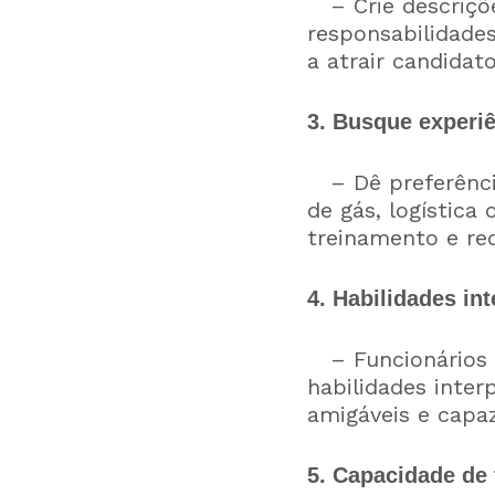
– Crie descriçõe
responsabilidades
a atrair candida
3. Busque experiê
– Dê preferência
de gás, logística
treinamento e re
4. Habilidades in
– Funcionários q
habilidades inter
amigáveis e capaz
5. Capacidade de 