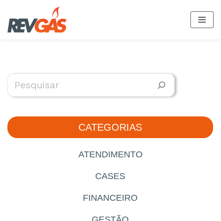
Pular
para
o
conteúdo
CATEGORIAS
ATENDIMENTO
CASES
FINANCEIRO
GESTÃO