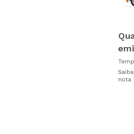
Qua
emi
Tempo
Saiba
nota f