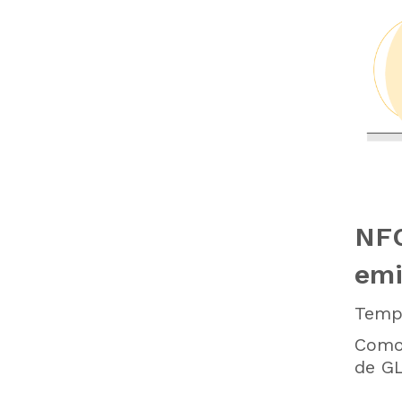
NFC
emi
Tempo
Como 
de GL