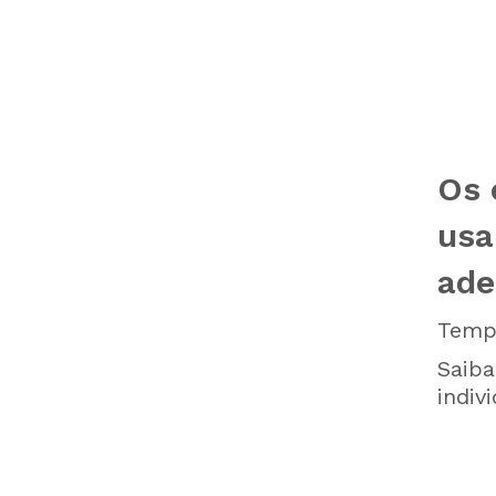
Os 
usa
ade
Tempo
Saiba
indiv