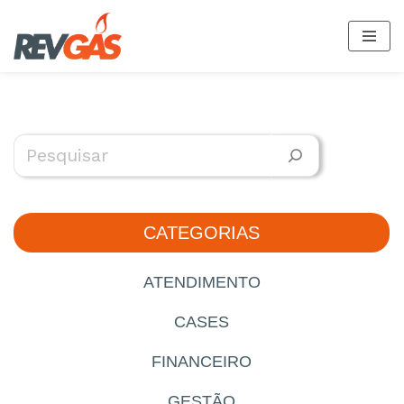
Pular
para
o
conteúdo
CATEGORIAS
ATENDIMENTO
CASES
FINANCEIRO
GESTÃO