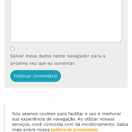
Salvar meus dados neste navegador para a
próxima vez que eu comentar.
ANTERIOR
PRÓXIMO
Nós usamos cookies para facilitar o uso e melhorar
Ter ou não um setor
Como cuidar da
sua experiência de navegação. Ao utilizar nossos
de contabilidade na
Segurança Virtual da
serviços, você concorda com tal monitoramento. Saiba
mais sobre nossa
.
política de privacidade
sua revenda?
sua Revenda?