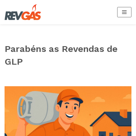
Pular
para
o
conteúdo
Parabéns as Revendas de
GLP