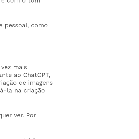
a e com o tom
ue pessoal, como
 vez mais
ante ao ChatGPT,
riação de imagens
á-la na criação
uer ver. Por