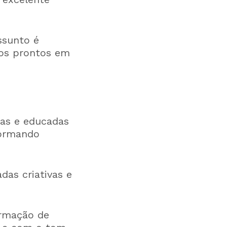
ssunto é
os prontos em
as e educadas
formando
das criativas e
irmação de