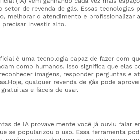
tificial (IA) vem ganhando cada vez mais espaço
o setor de revenda de gás. Essas tecnologias 
, melhorar o atendimento e profissionalizar 
recisar investir alto.
tificial é uma tecnologia capaz de fazer com q
dam como humanos. Isso significa que elas 
reconhecer imagens, responder perguntas e at
as.Hoje, qualquer revenda de gás pode aprovei
ratuitas e fáceis de usar.
tas de IA provavelmente você já ouviu falar 
 que se popularizou o uso. Essa ferramenta po
es, porém vamos destacar o uso dela como um