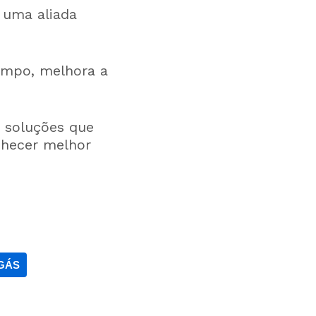
é uma aliada
empo, melhora a
 soluções que
nhecer melhor
GÁS