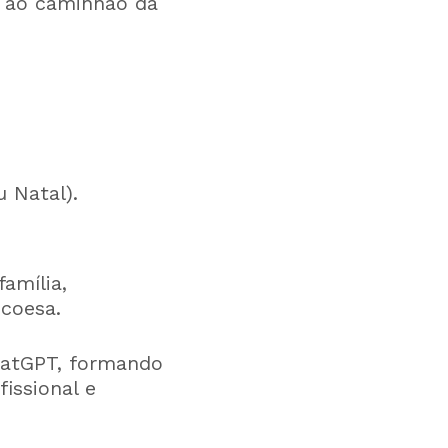
e ao caminhão da
 Natal).
família,
 coesa.
hatGPT, formando
issional e