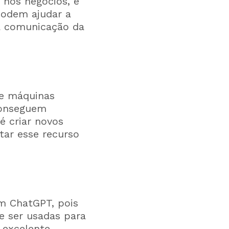
 nos negócios, e
podem ajudar a
a comunicação da
ue máquinas
conseguem
é criar novos
tar esse recurso
em ChatGPT, pois
de ser usadas para
 excelente