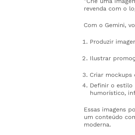
“Crie uma imagem
revenda com o lo
Com o Gemini, vo
Produzir image
Ilustrar promo
Criar mockups 
Definir o estilo
humorístico, in
Essas imagens p
um conteúdo comp
moderna.