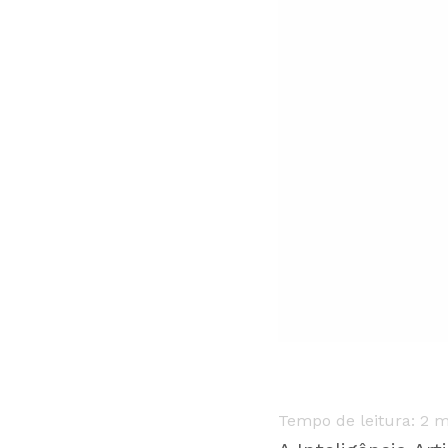
Tempo de leitura:
2
m