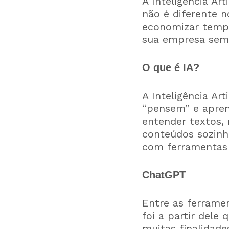
A Inteligência Ar
não é diferente n
economizar tempo
sua empresa sem p
O que é IA?
A Inteligência Ar
“pensem” e apren
entender textos, 
conteúdos sozinh
com ferramentas g
ChatGPT
Entre as ferramen
foi a partir dele
muitas finalidad