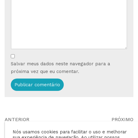
Salvar meus dados neste navegador para a
próxima vez que eu comentar.
ANTERIOR
PRÓXIMO
Como usar IA na sua
Como um CRM de
Nós usamos cookies para facilitar o uso e melhorar
revenda?
venda de gás pode
sua experiência de navegação. Ao utilizar nossos